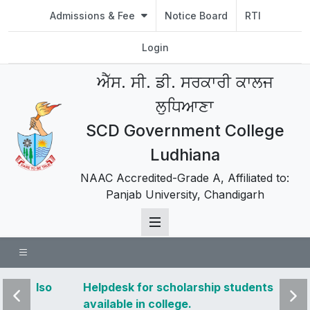
Admissions & Fee
Notice Board
RTI
Login
ਐੱਸ. ਸੀ. ਡੀ. ਸਰਕਾਰੀ ਕਾਲਜ
ਲੁਧਿਆਣਾ
SCD Government College
Ludhiana
NAAC Accredited-Grade A, Affiliated to:
Panjab University, Chandigarh
o
Helpdesk for scholarship students also
Studen
available in college.
2022 