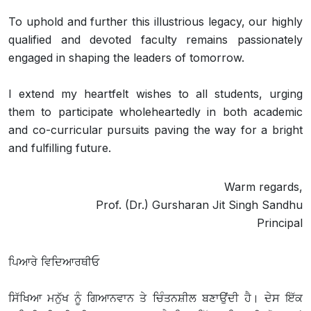
To uphold and further this illustrious legacy, our highly
qualified and devoted faculty remains passionately
engaged in shaping the leaders of tomorrow.
I extend my heartfelt wishes to all students, urging
them to participate wholeheartedly in both academic
and co-curricular pursuits paving the way for a bright
and fulfilling future.
Warm regards,
Prof. (Dr.) Gursharan Jit Singh Sandhu
Principal
ਪਿਆਰੇ ਵਿਦਿਆਰਥੀਓ
ਸਿੱਖਿਆ ਮਨੁੱਖ ਨੂੰ ਗਿਆਨਵਾਨ ਤੇ ਚਿੰਤਨਸ਼ੀਲ ਬਣਾਉਂਦੀ ਹੈ। ਦੇਸ ਇੱਕ